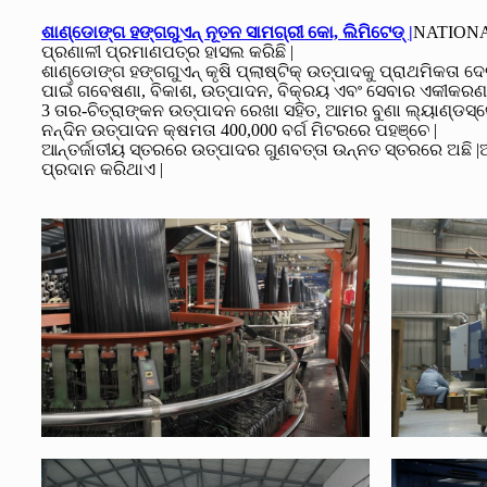
ଶାଣ୍ଡୋଙ୍ଗ ହଙ୍ଗଗୁଏନ୍ ନୂତନ ସାମଗ୍ରୀ କୋ, ଲିମିଟେଡ୍ |
NATIONAL
ପ୍ରଣାଳୀ ପ୍ରମାଣପତ୍ର ହାସଲ କରିଛି |
ଶାଣ୍ଡୋଙ୍ଗ ହଙ୍ଗଗୁଏନ୍ କୃଷି ପ୍ଲାଷ୍ଟିକ୍ ଉତ୍ପାଦକୁ ପ୍ରାଥମିକତ
ପାଇଁ ଗବେଷଣା, ବିକାଶ, ଉତ୍ପାଦନ, ବିକ୍ରୟ ଏବଂ ସେବାର ଏକୀକରଣ ରହିଛ
3 ତାର-ଚିତ୍ରାଙ୍କନ ଉତ୍ପାଦନ ରେଖା ସହିତ, ଆମର ବୁଣା ଲ୍ୟାଣ୍ଡସ୍କେପ
ନନ୍ଦିନ ଉତ୍ପାଦନ କ୍ଷମତା 400,000 ବର୍ଗ ମିଟରରେ ପହଞ୍ଚେ |
ଆନ୍ତର୍ଜାତୀୟ ସ୍ତରରେ ଉତ୍ପାଦର ଗୁଣବତ୍ତା ଉନ୍ନତ ସ୍ତରରେ ଅଛି |
ପ୍ରଦାନ କରିଥାଏ |