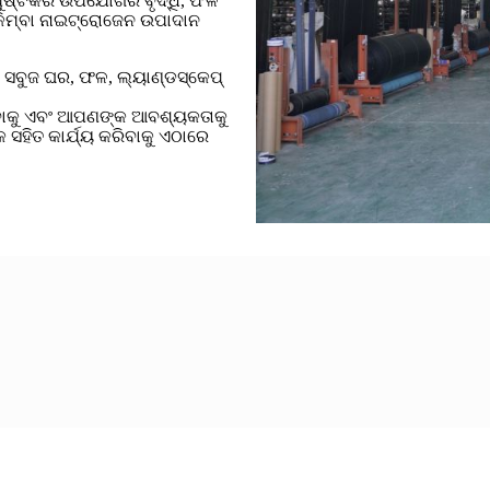
 ପୁଷ୍ଟିକର ଉପଯୋଗର ବୃଦ୍ଧି, ଫଳ
ା କିମ୍ବା ନାଇଟ୍ରୋଜେନ ଉପାଦାନ
ା, ସବୁଜ ଘର, ଫଳ, ଲ୍ୟାଣ୍ଡସ୍କେପ୍
ବାକୁ ଏବଂ ଆପଣଙ୍କ ଆବଶ୍ୟକତାକୁ
ସହିତ କାର୍ଯ୍ୟ କରିବାକୁ ଏଠାରେ