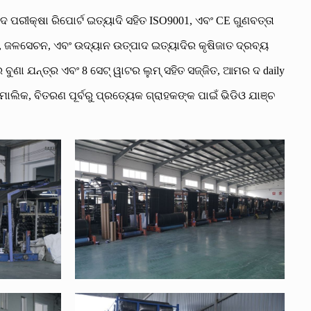
କ୍ଷା ରିପୋର୍ଟ ଇତ୍ୟାଦି ସହିତ ISO9001, ଏବଂ CE ଗୁଣବତ୍ତା
ଣ, ଜଳସେଚନ, ଏବଂ ଉଦ୍ୟାନ ଉତ୍ପାଦ ଇତ୍ୟାଦିର କୃଷିଜାତ ଦ୍ରବ୍ୟ
 ବୁଣା ଯନ୍ତ୍ର ଏବଂ 8 ସେଟ୍ ୱାଟର ଲୁମ୍ ସହିତ ସଜ୍ଜିତ, ଆମର ଦ daily
ଲିକ, ବିତରଣ ପୂର୍ବରୁ ପ୍ରତ୍ୟେକ ଗ୍ରାହକଙ୍କ ପାଇଁ ଭିଡିଓ ଯାଞ୍ଚ