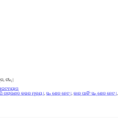
, ଚୀନ୍ |
ାଇଟମ୍ୟାପ୍
ି ଗ୍ରାଉଣ୍ଡ କଭର ମୂଲ୍ୟ |
,
ସନ୍ ଶେଡ୍ ନେଟ୍ |
,
କାର୍ ପାର୍କିଂ ସନ୍ ଶେଡ୍ ନେଟ୍ |