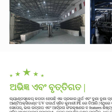
ଅଭିଜ୍ଞ ଏବଂ ବୃତ୍ତିଗତ |
ଲ୍ୟାଣ୍ଡସ୍କେପ୍ କପଡା ହେଉଛି ଏକ ପ୍ରକାର ୱର୍ପ ଏବଂ ବୁଣା ବୁଣା ପ୍ଲ
ଆଣ୍ଟିଅକ୍ସିଡାଣ୍ଟ UV ପଦାର୍ଥ ସହିତ କୁମାରୀ PE ରେ ତିଆରି |ଏଥିରେ
ସେପେଜ୍, ଭଲ ଉତ୍ତାପ ଏବଂ ଆର୍ଦ୍ରତା ସଂରକ୍ଷଣର ବ features ଶିଷ୍ଟ୍ୟ 