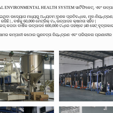
 ENVIRONMENTAL HEALTH SYSTEM ସାର୍ଟିଫିକେଟ୍, ଏବଂ ଉତ୍ପାଦ ପରୀ
ା ଦେଇଥିବା ଉଦ୍ୟୋଗ ମଧ୍ୟରୁ ଅନ୍ୟତମ |ତୃଣକ ପ୍ରତିବନ୍ଧକ, ମୂଳ-ନିୟନ୍ତ୍ର
ି | , ବର୍ଷକୁ 60,000 ମେଟ୍ରିକ୍ ଟନ୍ ଉତ୍ପାଦନ କ୍ଷମତା ସହିତ |
୍ କପଡା ବାର୍ଷିକ ଉତ୍ପାଦନ 600,000 ଟନ୍ରେ ପହଞ୍ଚେ |40 ସେଟ୍ ବୃତ୍ତାକାର
ଆମର କମ୍ପାନୀ କଠୋର ଗୁଣବତ୍ତା ନିୟନ୍ତ୍ରଣ ଏବଂ ପରିଚାଳନା ପ୍ରଣାଳୀର ମା