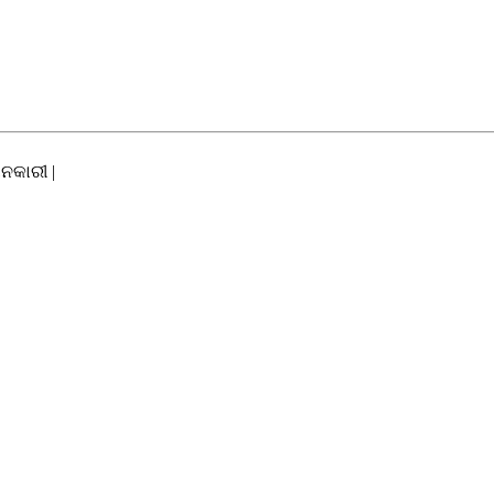
ନକାରୀ |