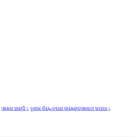
,
ଏୟାର ହାଣ୍ଡି |
,
ତୃଣକ ନିୟନ୍ତ୍ରଣ ଲ୍ୟାଣ୍ଡସ୍କେପ୍ କପଡା |
,