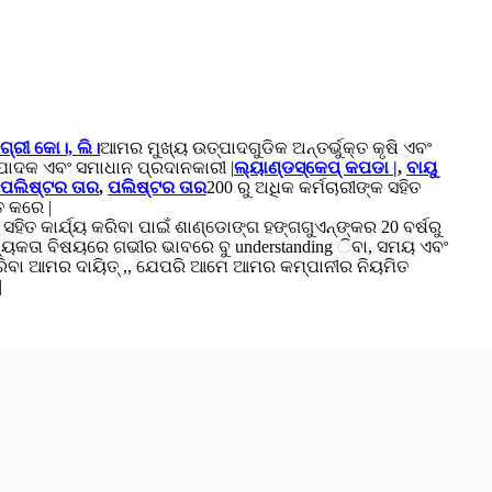
ଗ୍ରୀ କୋ।, ଲି।
ଆମର ମୁଖ୍ୟ ଉତ୍ପାଦଗୁଡିକ ଅନ୍ତର୍ଭୁକ୍ତ କୃଷି ଏବଂ
ାଦକ ଏବଂ ସମାଧାନ ପ୍ରଦାନକାରୀ |
ଲ୍ୟାଣ୍ଡସ୍କେପ୍ କପଡା |
,
ବାୟୁ
ପଲିଷ୍ଟର ତାର
,
ପଲିଷ୍ଟର ତାର
200 ରୁ ଅଧିକ କର୍ମଚାରୀଙ୍କ ସହିତ
ତ କରେ |
ିତ କାର୍ଯ୍ୟ କରିବା ପାଇଁ ଶାଣ୍ଡୋଙ୍ଗ ହଙ୍ଗଗୁଏନ୍ଙ୍କର 20 ବର୍ଷରୁ
ଶ୍ୟକତା ବିଷୟରେ ଗଭୀର ଭାବରେ ବୁ understanding ିବା, ସମୟ ଏବଂ
କରିବା ଆମର ଦାୟିତ୍ ,, ଯେପରି ଆମେ ଆମର କମ୍ପାନୀର ନିୟମିତ
|