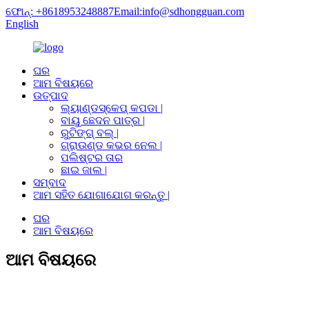
ଫୋନ୍: +8618953248887
Email:info@sdhongguan.com
English
ଘର
ଆମ ବିଷୟରେ
ଉତ୍ପାଦ
ଲ୍ୟାଣ୍ଡସ୍କେପ୍ କପଡା |
ବାୟୁ ଛେଦନ ପାତ୍ର |
ରୁଟିଙ୍ଗ୍ ବଲ୍ |
ଗ୍ରାଉଣ୍ଡ କଭର ନେଲ |
ପଲିଷ୍ଟର ତାର
ଛାଇ ଜାଲ |
ସମ୍ବାଦ
ଆମ ସହିତ ଯୋଗାଯୋଗ କରନ୍ତୁ |
ଘର
ଆମ ବିଷୟରେ
ଆମ ବିଷୟରେ