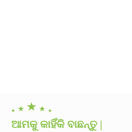
ଆମକୁ କାହିଁକି ବାଛନ୍ତୁ |