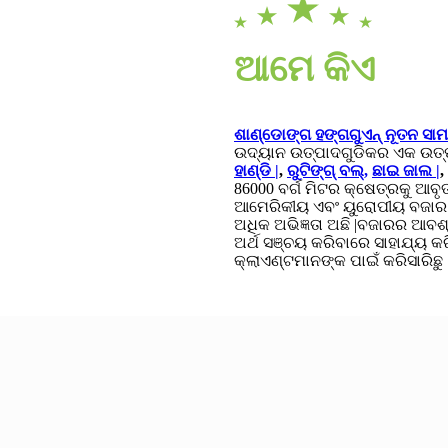
ଆମେ କିଏ
ଶାଣ୍ଡୋଙ୍ଗ ହଙ୍ଗଗୁଏନ୍ ନୂତନ ସାମ
ଉଦ୍ୟାନ ଉତ୍ପାଦଗୁଡିକର ଏକ ଉତ୍ପ
ହାଣ୍ଡି |
,
ରୁଟିଙ୍ଗ୍ ବଲ୍,
ଛାଇ ଜାଲ |
,
86000 ବର୍ଗ ମିଟର କ୍ଷେତ୍ରକୁ ଆବୃ
ଆମେରିକୀୟ ଏବଂ ୟୁରୋପୀୟ ବଜାର ସହ
ଅଧିକ ଅଭିଜ୍ଞତା ଅଛି |ବଜାରର ଆବ
ଅର୍ଥ ସଞ୍ଚୟ କରିବାରେ ସାହାଯ୍ୟ 
କ୍ଲାଏଣ୍ଟମାନଙ୍କ ପାଇଁ କରିସାରିଛୁ 