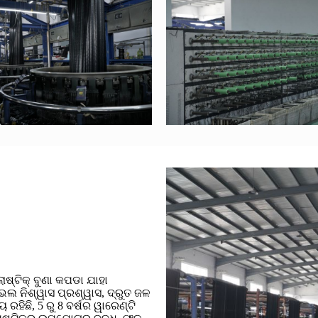
ାଷ୍ଟିକ୍ ବୁଣା କପଡା ଯାହା
 ଭଲ ନିଶ୍ୱାସ ପ୍ରଶ୍ୱାସ, ଦ୍ରୁତ ଜଳ
ରହିଛି, 5 ରୁ 8 ବର୍ଷର ୱାରେଣ୍ଟି