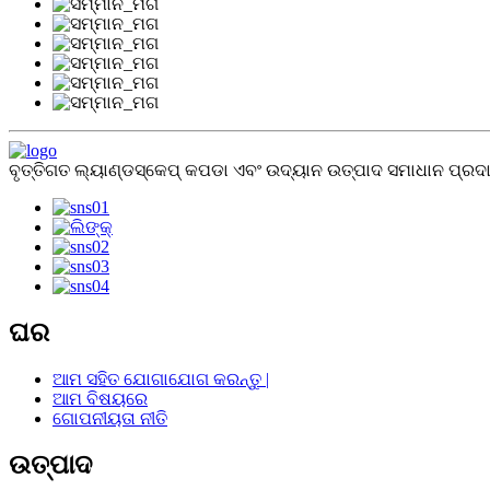
ବୃତ୍ତିଗତ ଲ୍ୟାଣ୍ଡସ୍କେପ୍ କପଡା ଏବଂ ଉଦ୍ୟାନ ଉତ୍ପାଦ ସମାଧାନ ପ୍ରଦା
ଘର
ଆମ ସହିତ ଯୋଗାଯୋଗ କରନ୍ତୁ |
ଆମ ବିଷୟରେ
ଗୋପନୀୟତା ନୀତି
ଉତ୍ପାଦ