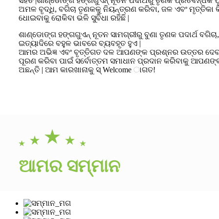
ସହିତ |ଶାଣ୍ଡୋଙ୍ଗ ହଙ୍ଗଗୁଏନ୍ ନୂତନ ପଦାର୍ଥରୁ ତୃଣକ ପ୍ରତିବନ୍ଧକ
ଅମଳ ବୃଦ୍ଧି, ବଗିଚା ତୃଣକକୁ ନିୟନ୍ତ୍ରଣ କରିବା, ଜଳ ଏବଂ ମୃତ୍ତିକ
ଧୋଇବାକୁ ରୋକିବା ଭଳି ସୁବିଧା ରହିଛି |
ଶାଣ୍ଡୋଙ୍ଗ ହଙ୍ଗଗୁଏନ୍ ନୂତନ ସାମଗ୍ରୀରୁ ବୁଣା ତୃଣକ ପଦାର୍ଥ ବଗିଚ
ଇତ୍ୟାଦିରେ ବହୁଳ ଭାବରେ ବ୍ୟବହୃତ ହୁଏ |
ଆମର ଅଭିଜ୍ଞ ଏବଂ ବୃତ୍ତିଗତ ଦଳ ଆପଣଙ୍କ ପ୍ରଶ୍ନର ଉତ୍ତର ଦେ
ପୂରଣ କରିବା ପାଇଁ ସର୍ବୋତ୍ତମ ସମାଧାନ ପ୍ରଦାନ କରିବାକୁ ଆପଣଙ୍କ 
ଅଛନ୍ତି | ଆମ କାରଖାନାକୁ ସ୍ Welcome ାଗତ!
ଆମର ସମ୍ମାନ