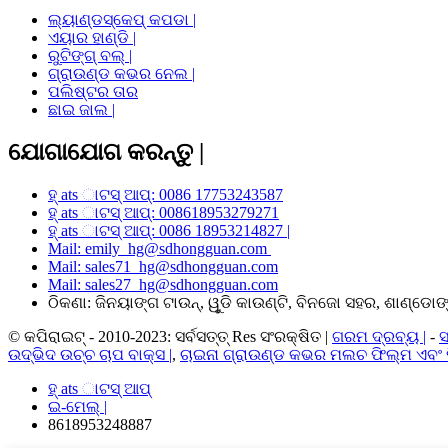
ଲ୍ୟାଣ୍ଡସ୍କେପ୍ କପଡା |
ଏୟାର ହାଣ୍ଡି |
ରୁଟିଙ୍ଗ୍ ବଲ୍ |
ଗ୍ରାଉଣ୍ଡ କଭର ନେଲ |
ପଲିଷ୍ଟର ତାର
ଛାଇ ଜାଲ |
ଯୋଗାଯୋଗ କରନ୍ତୁ |
ହ୍ ats ାଟସ୍ ଆପ୍: 0086 17753243587
ହ୍ ats ାଟସ୍ ଆପ୍: 008618953279271
ହ୍ ats ାଟସ୍ ଆପ୍: 0086 18953214827 |
Mail: emily_hg@sdhongguan.com
Mail: sales71_hg@sdhongguan.com
Mail: sales27_hg@sdhongguan.com
ଠିକଣା: ଜିନୟାଙ୍ଗ ଟାଉନ୍, ୱୁଡି କାଉଣ୍ଟି, ବିନଜୋ ସହର, ଶାଣ୍ଡୋଙ୍ଗ
© କପିରାଇଟ୍ - 2010-2023: ସର୍ବସତ୍ତ୍ Res ସଂରକ୍ଷିତ |
ଗରମ ଦ୍ରବ୍ୟ |
-
ସ
ଉଦ୍ଭିଦ ଉଚ୍ଚ ଚାପ ବାକ୍ସ |
,
ଚାଇନା ଗ୍ରାଉଣ୍ଡ କଭର ମଲଚ ଫିଲ୍ମ ଏବଂ ପ
ହ୍ ats ାଟସ୍ ଆପ୍
ଇ-ମେଲ୍ |
8618953248887