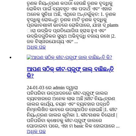
ତୃଣକ ନିୟନ୍ତ୍ରଣ କପଡା ହେଉଛି ତୃଣକ ବୃଦ୍ଧିକୁ
ରୋକିବା ପାଇଁ ବ୍ୟବହୃତ ଏକ ପଦାର୍ଥ ଏବଂ ଏହାର
ଅନେକ ସୁବିଧା ଅଛି, ଏଥିରେ ଅନ୍ତର୍ଭୁକ୍ତ: 1. ତୃଣକ
ବୃଦ୍ଧିକୁ ରୋକନ୍ତୁ: ତୃଣକ ମାଟି ତୃଣକ ବୃଦ୍ଧିକୁ
ପ୍ରଭାବଶାଳୀ ଭାବରେ ରୋକିପାରେ, ଯାହା ଦ୍ plants
ାରା ଉଦ୍ଭିଦ ପ୍ରତିଯୋଗିତା ହ୍ରାସ ହୁଏ ଏବଂ
ଉଦ୍ଭିଦଗୁଡିକର ସୁସ୍ଥ ଅଭିବୃଦ୍ଧି ବଜାୟ ରଖେ |2.
ଜଳ ବିସ୍ତାରଯୋଗ୍ୟ ଏବଂ ...
ଅଧିକ ପଢ
ଆପଣ ସଠିକ୍ କୀଟ-ପ୍ରୁଫ୍ ଜାଲ୍ ବାଛିଛନ୍ତି
କି?
24-01-03 ରେ admin ଦ୍ୱାରା
ପନିପରିବା ଉତ୍ପାଦନରେ କୀଟ-ପ୍ରୁଫ୍ ଜାଲର
ବ୍ୟବହାରରେ ଅନେକ ଲାଭ ଅଛି |କୀଟ ନିୟନ୍ତ୍ରଣ
ଜାଲର କାର୍ଯ୍ୟ, ଚୟନ ଏବଂ ବ୍ୟବହାର ପଦ୍ଧତି
ନିମ୍ନଲିଖିତ ଭାବରେ ଉପସ୍ଥାପିତ ହୋଇଛି |1. କୀଟ
ନିୟନ୍ତ୍ରଣ ଜାଲର ଭୂମିକା 1. କୀଟନାଶକ ବିରୋଧୀ |
ପନିପରିବା କ୍ଷେତକୁ କୀଟ-ପ୍ରୁଫ୍ ଜାଲରେ
ଘୋଡାଇବା ପରେ, ଏହା ମ basic ଳିକ ହୋଇପାରେ ...
ଅଧିକ ପଢ