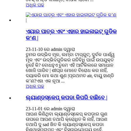
ଅଧିକ ପଢ
ଏୟାର ପାତ୍ର ଏବଂ ଏହାର ହାଇଲାଇଟ୍ ଗୁଡିକ
କ’ଣ |
23-11-10 ରେ admin ଦ୍ୱାରା
ତୁମର ଉଦ୍ଭିଦ ମୂଳ, ଲମ୍ବା ଟାପ୍ରୁଟ୍, ଦୁର୍ବଳ ପାର୍ଶ୍ୱ
ମୂଳ ଏବଂ ଉଦ୍ଭିଦଗୁଡିକର ଗତିବିଧି ପାଇଁ ଉପଯୁକ୍ତ
ନୁହେଁ କି? ବୋଧହୁଏ ତୁମେ ଏହି ଆର୍ଟିକିଲରେ ସମାଧାନ
ଖୋଜି ପାରିବ | ଶୀଘ୍ର ମୋତେ ବିରୋଧ କର ନାହିଁ,
ଦୟାକରି ମୋ କଥା ଶୁଣ |ପ୍ରଥମତ air, ବାୟୁ ହାଣ୍ଡି
କ’ଣ?ଏହା ଏକ ନୂଆ ...
ଅଧିକ ପଢ
ଲ୍ୟାଣ୍ଡସ୍କେପ୍ କପଡା କିପରି ବାଛିବେ |
23-11-01 ରେ admin ଦ୍ୱାରା
ଆପଣ କିଣିଥିବା ଲ୍ୟାଣ୍ଡସ୍କେପ୍ କପଡ଼ାର ଗୁଣ
ଉପରେ ଆପଣ ତଥାପି କ୍ରୋଧିତ କି ନାହିଁ, ଆପଣ
ତଥାପି ଦୁ sad ଖିତ କି ଲ୍ୟାଣ୍ଡସ୍କେପ୍ କପଡା
ନିଶ୍ୱାସପ୍ରାପ୍ତ ଏବଂ ବିସ୍ତାରଯୋଗ୍ୟ ନୁହେଁ,