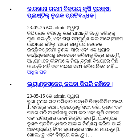
କାରଖାନା ଗରମ ବିକ୍ରୟ କୃଷି ସୁରକ୍ଷା
ପ୍ଲାଷ୍ଟିକ୍ ତୃଣକ ପ୍ରତିବନ୍ଧକ |
23-05-25 ରେ admin ଦ୍ୱାରା
କିଛି ଲୋକ ବଗିଚାକୁ ଭଲ ପାଆନ୍ତି କିନ୍ତୁ ବଗିଚାକୁ
ଘୃଣା କରନ୍ତି, ଏବଂ ତାହା ସମ୍ପୂର୍ଣ୍ଣ ଭଲ ଅଟେ |ଆମେ
ସେଠାରେ କହିଲୁ |ଆମେ ଜାଣୁ ଯେ କେତେକ
ଉଦ୍ଭିଦପ୍ରେମୀ ତୃଣକ, ସାର ଏବଂ ଏକ ଧ୍ୟାନ
କାର୍ଯ୍ୟକଳାପକୁ ଜଳସେଚନ କରିବାକୁ ଚିନ୍ତା କରନ୍ତି,
ଅନ୍ୟମାନେ କୀଟନାଶକ ନିୟନ୍ତ୍ରଣ ବିଷୟରେ କିଛି
ଜାଣନ୍ତି ନାହିଁ ଏବଂ ମଇଳା ସଫା କରିପାରିବେ ନାହିଁ ...
ଅଧିକ ପଢ
ଲ୍ୟାଣ୍ଡସ୍କେପ୍ କପଡା କିପରି ରଖିବେ |
23-05-15 ରେ admin ଦ୍ୱାରା
ବୁଣା ତୃଣକ ଖଟ ରଖିବାର ପଦ୍ଧତି ନିମ୍ନଲିଖିତ ଅଟେ:
1. ସମଗ୍ର ବିଛଣା କ୍ଷେତ୍ରକୁ ସଫା କର, ତୃଣକ ଏବଂ
ପଥର ପରି ଆବର୍ଜନାକୁ ସଫା କର ଏବଂ ଭୂମି ସମତଳ
ଏବଂ ପରିଷ୍କାର ହେବା ନିଶ୍ଚିତ କର |2. ଆବଶ୍ୟକ
ତୃଣକ ପ୍ରତିବନ୍ଧକର ଆକାର ନିର୍ଣ୍ଣୟ କରିବା ପାଇଁ
ଆବଶ୍ୟକୀୟ ବିହନ କ୍ଷେତ୍ରର ଆକାର ମାପନ୍ତୁ |3.
ଖୋଲନ୍ତୁ ଏବଂ ବିସ୍ତାର କରନ୍ତୁ t ...