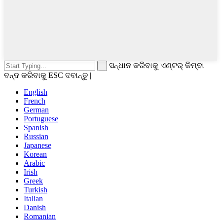
ସନ୍ଧାନ କରିବାକୁ ଏଣ୍ଟର୍ କିମ୍ବା
ବନ୍ଦ କରିବାକୁ ESC ଦବାନ୍ତୁ |
English
French
German
Portuguese
Spanish
Russian
Japanese
Korean
Arabic
Irish
Greek
Turkish
Italian
Danish
Romanian