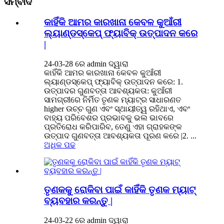
ସମ୍ବାଦ
କାହିଁକି ଆମର କାରଖାନା କେବଳ କୁଆଁରୀ
ଲ୍ୟାଣ୍ଡସ୍କେପ୍ ଫ୍ୟାବିକ୍ ଉତ୍ପାଦନ କରେ
|
24-03-28 ରେ admin ଦ୍ୱାରା
କାହିଁକି ଆମର କାରଖାନା କେବଳ କୁଆଁରୀ
ଲ୍ୟାଣ୍ଡସ୍କେପ୍ ଫ୍ୟାବିକ୍ ଉତ୍ପାଦନ କରେ: 1.
ଉତ୍ପାଦର ଗୁଣବତ୍ତା ଆବଶ୍ୟକତା: କୁଆଁରୀ
ସାମଗ୍ରୀରେ ନିର୍ମିତ ତୃଣକ ମ୍ୟାଟ୍ର ସାଧାରଣତ
higher ଉଚ୍ଚ ଗୁଣ ଏବଂ ସ୍ଥାୟୀତ୍ୱ ରହିଥାଏ, ଏବଂ
ବାହ୍ୟ ପରିବେଶର ପ୍ରଭାବକୁ ଭଲ ଭାବରେ
ପ୍ରତିରୋଧ କରିପାରିବ, ତେଣୁ ଏହା ଗ୍ରାହକଙ୍କ
ଉତ୍ପାଦ ଗୁଣବତ୍ତା ଆବଶ୍ୟକତା ପୂରଣ କରେ |2. ...
ଅଧିକ ପଢ
ତୃଣକକୁ ରୋକିବା ପାଇଁ କାହିଁକି ତୃଣକ ମ୍ୟାଟ୍
ବ୍ୟବହାର କରନ୍ତୁ |
24-03-22 ରେ admin ଦ୍ୱାରା