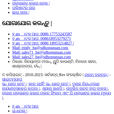
ଗ୍ରାଉଣ୍ଡ କଭର ନେଲ |
ପଲିଷ୍ଟର ତାର
ଛାଇ ଜାଲ |
ଯୋଗାଯୋଗ କରନ୍ତୁ |
ହ୍ ats ାଟସ୍ ଆପ୍: 0086 17753243587
ହ୍ ats ାଟସ୍ ଆପ୍: 008618953279271
ହ୍ ats ାଟସ୍ ଆପ୍: 0086 18953214827 |
Mail: emily_hg@sdhongguan.com
Mail: sales71_hg@sdhongguan.com
Mail: sales27_hg@sdhongguan.com
ଠିକଣା: ଜିନୟାଙ୍ଗ ଟାଉନ୍, ୱୁଡି କାଉଣ୍ଟି, ବିନଜୋ ସହର,
ଶାଣ୍ଡୋଙ୍ଗ, ଚୀନ୍ |
© କପିରାଇଟ୍ - 2010-2023: ସର୍ବସତ୍ତ୍ Res ସଂରକ୍ଷିତ |
ଗରମ ଦ୍ରବ୍ୟ |
-
ସାଇଟମ୍ୟାପ୍
ସନ୍ ଶେଡ୍ ନେଟ୍ |
,
କାର୍ ପାର୍କିଂ ସନ୍ ଶେଡ୍ ନେଟ୍ |
,
ତୃଣକ ନିୟନ୍ତ୍ରଣ
ଲ୍ୟାଣ୍ଡସ୍କେପ୍ କପଡା |
,
ଏୟାର ହାଣ୍ଡି |
,
ଉଦ୍ଭିଦ ଉଚ୍ଚ ଚାପ ବାକ୍ସ |
,
ଚାଇନା ଗ୍ରାଉଣ୍ଡ କଭର ମଲଚ ଫିଲ୍ମ ଏବଂ ପି ଗ୍ରାଉଣ୍ଡ କଭର ମୂଲ୍ୟ
|
,
ହ୍ ats ାଟସ୍ ଆପ୍
ଇ-ମେଲ୍ |