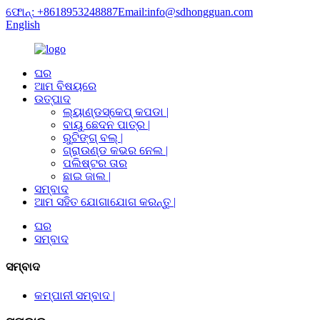
ଫୋନ୍: +8618953248887
Email:info@sdhongguan.com
English
ଘର
ଆମ ବିଷୟରେ
ଉତ୍ପାଦ
ଲ୍ୟାଣ୍ଡସ୍କେପ୍ କପଡା |
ବାୟୁ ଛେଦନ ପାତ୍ର |
ରୁଟିଙ୍ଗ୍ ବଲ୍ |
ଗ୍ରାଉଣ୍ଡ କଭର ନେଲ |
ପଲିଷ୍ଟର ତାର
ଛାଇ ଜାଲ |
ସମ୍ବାଦ
ଆମ ସହିତ ଯୋଗାଯୋଗ କରନ୍ତୁ |
ଘର
ସମ୍ବାଦ
ସମ୍ବାଦ
କମ୍ପାନୀ ସମ୍ବାଦ |