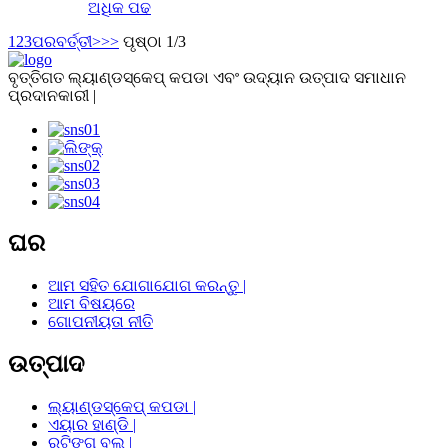
ଅଧିକ ପଢ
1
2
3
ପରବର୍ତ୍ତୀ>
>>
ପୃଷ୍ଠା 1/3
ବୃତ୍ତିଗତ ଲ୍ୟାଣ୍ଡସ୍କେପ୍ କପଡା ଏବଂ ଉଦ୍ୟାନ ଉତ୍ପାଦ ସମାଧାନ
ପ୍ରଦାନକାରୀ |
ଘର
ଆମ ସହିତ ଯୋଗାଯୋଗ କରନ୍ତୁ |
ଆମ ବିଷୟରେ
ଗୋପନୀୟତା ନୀତି
ଉତ୍ପାଦ
ଲ୍ୟାଣ୍ଡସ୍କେପ୍ କପଡା |
ଏୟାର ହାଣ୍ଡି |
ରୁଟିଙ୍ଗ୍ ବଲ୍ |