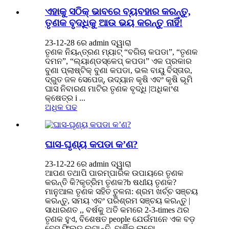
ଏହାକୁ ସଠିକ୍ ଭାବରେ ବ୍ୟବହାର କରନ୍ତୁ,
ତୃଣକ ବୃଦ୍ଧିକୁ ଆଉ ଭୟ କରନ୍ତୁ ନାହିଁ!
23-12-28 ରେ admin ଦ୍ୱାରା
ତୃଣକ ନିୟନ୍ତ୍ରଣ ମ୍ୟାଟ୍ “ବଗିଚା କପଡା”, “ତୃଣକ
ଦମନ”, “ଲ୍ୟାଣ୍ଡସ୍କେପ୍ କପଡା” ଏକ ପ୍ରକାର
ବୁଣା ପ୍ଲାଷ୍ଟିକ୍ ବୁଣା କପଡା, ଭଲ ବାୟୁ ବିସ୍ତାର,
ଦ୍ରୁତ ଜଳ ସେପେଜ୍, ଉଦ୍ୟାନ କୃଷି ଏବଂ କୃଷି ଭୂମି
ଘାସ ନିବାରଣ ମାଟିର ତୃଣକ ବୃଦ୍ଧି |ଅଧିକାଂଶ
କ୍ଷେତ୍ର i ...
ଅଧିକ ପଢ
ଘାସ-ଘୃଣ୍ୟ କପଡା କ’ଣ?
23-12-22 ରେ admin ଦ୍ୱାରା
ଆପଣ ତଥାପି ପାରମ୍ପାରିକ ଉପାୟରେ ତୃଣକ
କରନ୍ତି କି?କୃତ୍ରିମ ତୃଣକ?b ଷଧୀୟ ତୃଣକ?
ମାନୁଆଲ ତୃଣକ ସହିତ ତୁଳନା: ଶ୍ରମ ଖର୍ଚ୍ଚ ସଞ୍ଚୟ
କରନ୍ତୁ, ସମୟ ଏବଂ ପରିଶ୍ରମ ସଞ୍ଚୟ କରନ୍ତୁ |
ସାଧାରଣତ ,, ବର୍ଷକୁ ଅତି କମରେ 2-3-times ଥର
ତୃଣକ ହୁଏ, ବିଶେଷତ people ଯେଉଁମାନେ ଏକ ବଡ଼
ବେସ୍ ଫିଲ୍ଡ ଲଗାନ୍ତି, ବାର୍ଷିକ ଲାବୋ ...