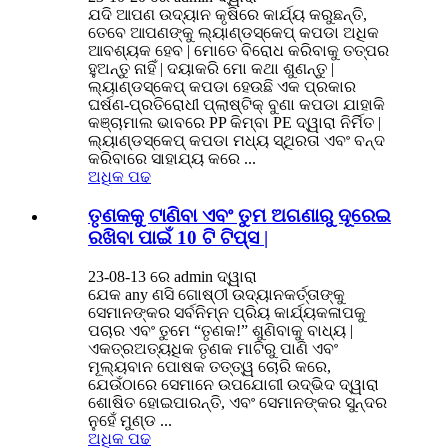
ଯଦି ଆପଣ ଉଦ୍ୟାନ କୃଷିରେ କାର୍ଯ୍ୟ କରୁଛନ୍ତି,
ତେବେ ଆପଣଙ୍କୁ ଲ୍ୟାଣ୍ଡସ୍କେପ୍ କପଡା ଅଧିକ
ଆବଶ୍ୟକ ହେବ | ମୋତେ ବିରୋଧ କରିବାକୁ ତତ୍ପର
ହୁଅନ୍ତୁ ନାହିଁ | ଦୟାକରି ମୋ କଥା ଶୁଣନ୍ତୁ |
ଲ୍ୟାଣ୍ଡସ୍କେପ୍ କପଡା ହେଉଛି ଏକ ପ୍ରକାର
ଘର୍ଷଣ-ପ୍ରତିରୋଧୀ ପ୍ଲାଷ୍ଟିକ୍ ବୁଣା କପଡା ଯାହାକି
କଞ୍ଚାମାଲ ଭାବରେ PP କିମ୍ବା PE ଦ୍ୱାରା ନିର୍ମିତ |
ଲ୍ୟାଣ୍ଡସ୍କେପ୍ କପଡା ମଧ୍ୟ ସ୍ଥିରତା ଏବଂ ବନ୍ଦ
କରିବାରେ ସାହାଯ୍ୟ କରେ ...
ଅଧିକ ପଢ
ତୃଣକକୁ ଟାଣିବା ଏବଂ ତୁମ ଅଗଣାରୁ ଦୂରେଇ
ରଖିବା ପାଇଁ 10 ଟି ଟିପ୍ସ |
23-08-13 ରେ admin ଦ୍ୱାରା
ଯେକ any ଣସି ଗୋଷ୍ଠୀ ଉଦ୍ୟାନକର୍ତ୍ତାଙ୍କୁ
ସେମାନଙ୍କର ସର୍ବନିମ୍ନ ପ୍ରିୟ କାର୍ଯ୍ୟକଳାପକୁ
ପଚାର ଏବଂ ତୁମେ “ତୃଣକ!” ଶୁଣିବାକୁ ବାଧ୍ୟ |
ଏକତ୍ରଅତ୍ୟଧିକ ତୃଣକ ମାଟିରୁ ପାଣି ଏବଂ
ମୂଲ୍ୟବାନ ପୋଷକ ତତ୍ତ୍ୱ ଚୋରି କରେ,
ଯେଉଁଠାରେ ସେମାନେ ଉପଯୋଗୀ ଉଦ୍ଭିଦ ଦ୍ୱାରା
ଶୋଷିତ ହୋଇପାରନ୍ତି, ଏବଂ ସେମାନଙ୍କର ସୁନ୍ଦର
ନୁହେଁ ମୁଣ୍ଡ ...
ଅଧିକ ପଢ