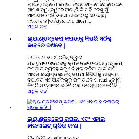
ଲ୍ୟାଣ୍ଡସ୍କେପ୍ କପଡା କିପରି ବାଛିବେ ସେ ବିଷୟରେ
ଆପଣ ଦ୍ୱନ୍ଦ୍ୱରେ ଅଛନ୍ତି କି ନାହିଁ |ତେଣୁ ମୁଁ
ଆଶାକରେ ଏହି ଲେଖା ଆପଣଙ୍କୁ ସାହାଯ୍ୟ
କରିପାରିବ |ସର୍ବପ୍ରଥମେ, ଆମେ ...
ଅଧିକ ପଢ
ଲ୍ୟାଣ୍ଡସ୍କେପ୍ କପଡାକୁ କିପରି ସଠିକ୍
ଭାବରେ ରଖିବେ |
23-10-27 ରେ ଆଡମିନ୍ ଦ୍ୱାରା |
ଯଦି ତୁମର ଉଦ୍ଭିଦକୁ କ୍ଷତି ନକରି ଲ୍ୟାଣ୍ଡସ୍କେପ୍
କପଡ଼ାର ବ୍ୟବହାରକୁ ସର୍ବାଧିକ କରିବା ପାଇଁ ଯଦି
ଆପଣ ଲ୍ୟାଣ୍ଡସ୍କେପ୍ କପଡା କିଣିବାକୁ ଆଗ୍ରହୀ,
ଦୟାକରି ଏହି ଆର୍ଟିକିଲ୍କୁ ଭଲଭାବେ ପ read ନ୍ତୁ |ମୁଁ
କିପରି ସଂସ୍ଥାପନ କରିବି ତାହା ଉପସ୍ଥାପନ କରିବି ...
ଅଧିକ ପଢ
ଲ୍ୟାଣ୍ଡସ୍କେପ୍ କପଡା ଏବଂ ଏହାର
ହାଇଲାଇଟ୍ ଗୁଡିକ କ’ଣ |
23-10-20 ରେ admin ଦ୍ୱାରା